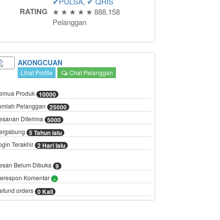
✔PULSA, ✔ QRIS
RATING
★ ★ ★ ★ ★ 888.158
Pelanggan
AKONGCUAN
Lihat Profile
Chat Pelanggan
emua Produk
10000
umlah Pelanggan
25000
esanan Diterima
5000
ergabung
5 Tahun lalu
ogin Terakhir
2 Hari lalu
esan Belum Dibuka
9
erespon Komentar
-
efund orders
0 Kali