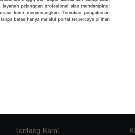
n layanan pelanggan profesional siap mendampingi
 terasa lebih menyenangkan. Temukan pengalaman
anpa batas hanya melalui portal terpercaya pilihan
Tentang Kami
K