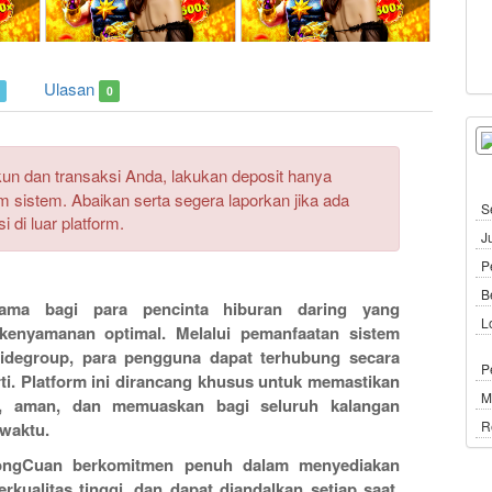
Ulasan
0
0
n dan transaksi Anda, lakukan deposit hanya
m sistem. Abaikan serta segera laporkan jika ada
S
di luar platform.
J
P
B
ama bagi para pencinta hiburan daring yang
L
nyamanan optimal. Melalui pemanfaatan sistem
 Ridegroup, para pengguna dapat terhubung secara
P
ti. Platform ini dirancang khusus untuk memastikan
M
ar, aman, dan memuaskan bagi seluruh kalangan
R
waktu.
ngCuan berkomitmen penuh dalam menyediakan
kualitas tinggi, dan dapat diandalkan setiap saat.