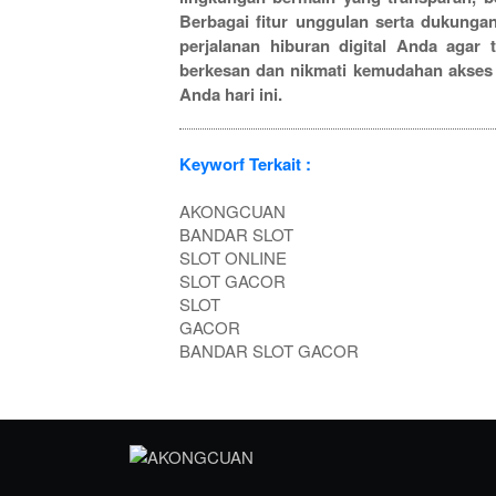
Berbagai fitur unggulan serta dukunga
perjalanan hiburan digital Anda agar
berkesan dan nikmati kemudahan akses t
Anda hari ini.
Keyworf Terkait :
AKONGCUAN
BANDAR SLOT
SLOT ONLINE
SLOT GACOR
SLOT
GACOR
BANDAR SLOT GACOR