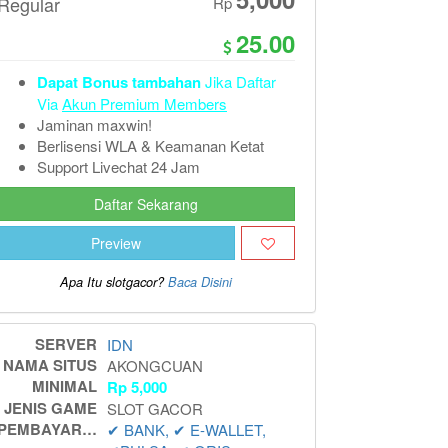
Regular
Rp
25.00
Dapat Bonus tambahan
Jika Daftar
Via
Akun Premium Members
Jaminan maxwin!
Berlisensi WLA & Keamanan Ketat
Support Livechat 24 Jam
Daftar Sekarang
Preview
Apa Itu slotgacor?
Baca Disini
SERVER
IDN
NAMA SITUS
AKONGCUAN
MINIMAL
Rp
5,000
JENIS GAME
SLOT GACOR
PEMBAYARAN
✔ BANK, ✔ E-WALLET,